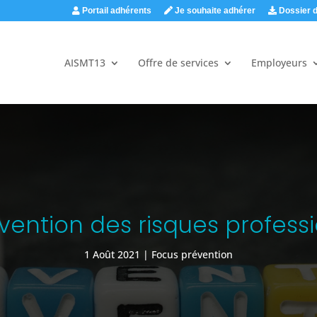
Portail adhérents
Je souhaite adhérer
Dossier d
AISMT13
Offre de services
Employeurs
vention des risques profess
1 Août 2021
Focus prévention