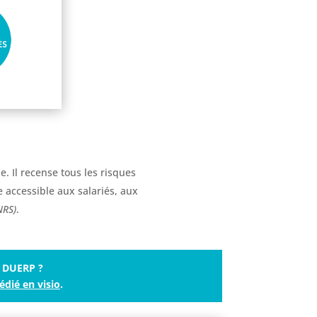
. Il recense tous les risques
e accessible aux salariés, aux
NRS)
.
e DUERP ?
édié en visio
.