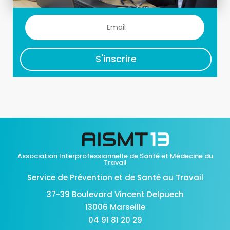
S'inscrire
Association Interprofessionnelle de Santé et Médecine du
Travail
Service de Prévention et de Santé au Travail
37-39 Boulevard Vincent Delpuech
13006 Marseille
04 91 81 20 29