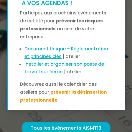
À VOS AGENDAS !
Participez aux prochains événements
de cet été pour
prévenir les risques
professionnels
au sein de votre
entreprise :
Document Unique – Réglementation
et principes clés
| atelier
Installer et organiser son poste de
travail sur écran
| atelier
Découvrez aussi
le calendrier des
ateliers
pour
prévenir la désinsertion
professionnelle
.
Tous les événements AISMT13