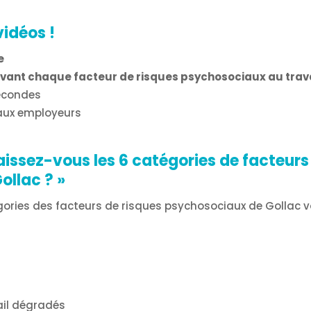
vidéos !
e
vant chaque facteur de risques psychosociaux au trava
econdes
 aux employeurs
issez-vous les 6 catégories de facteurs
ollac ?
»
égories des facteurs de risques psychosociaux de Gollac 
ail dégradés