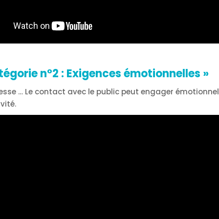
tégorie n°2 : Exigences émotionnelles
»
resse … Le contact avec le public peut engager émotionne
vité.