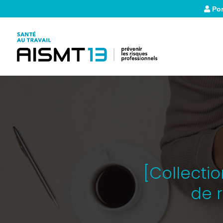
Por
[Collectio
de 