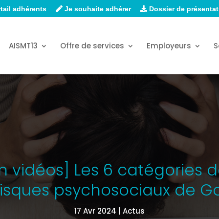
tail adhérents
Je souhaite adhérer
Dossier de présentat
AISMT13
Offre de services
Employeurs
S
n vidéos] Les 6 catégories 
risques psychosociaux de Go
17 Avr 2024
Actus