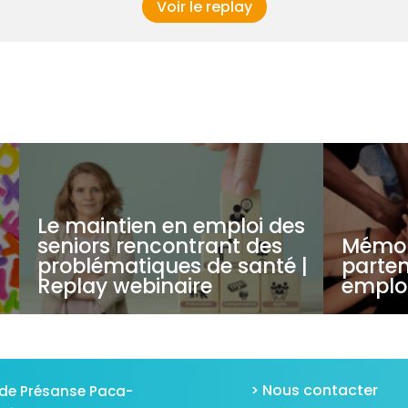
Voir le replay
Le maintien en emploi des
seniors rencontrant des
Mémo 
problématiques de santé |
parten
Replay webinaire
emplo
> Nous contacter
de Présanse Paca-