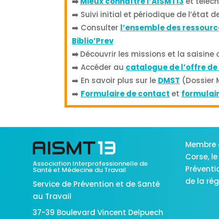
➡️
Mieux connaître l’AISMT13
et téléc
➡️ Suivi initial et périodique de l’état 
➡️ Consulter
l’ensemble des ressourc
Biblio’Prev
➡️
Découvrir les missions et la saisine 
➡️ Accéder au
catalogue de l’offre de
➡️ En savoir plus sur le
DMST
(Dossier 
➡️
Formulaire de contact
et
formulai
Membre 
Corse,
le
Association Interprofessionnelle de
Préventi
Santé et Médecine du Travail
de la ré
Service de Prévention et de Santé
au Travail
37-39 Boulevard Vincent Delpuech