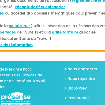
harger les documents de l’association (
réglement intéri
de santé :
récapitulatif et calendrier
es
ou accéder aux dossiers thématiques pour prévenir les
de la
cellule PDP
(Cellule Prévention de la Désinsertion Pr
 services
de l’AISMT13 et à la
grille tarifaire
associée
Médical en Santé au Travail)
re de réclamation
> Nous contacter
de Présanse Paca-
 réseau des Services de
> Nous rejoindre
on et de Santé au Travail
gion
> Biblio’Prev
> Ressources