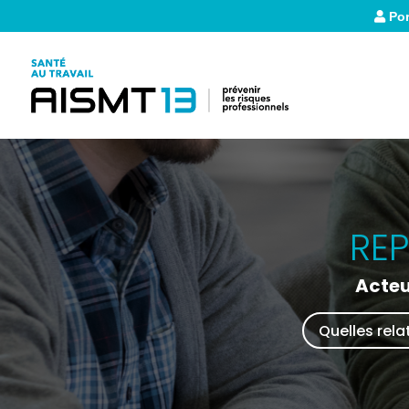
Por
RE
Acteu
Quelles rela