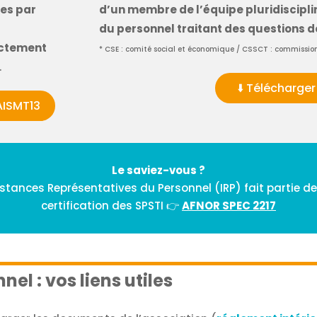
ées par
d’un membre de l’équipe
pluridiscipl
du personnel traitant des questions d
ectement
* CSE : comité social et économique / CSSCT : commissions
.
⬇️ Télécharge
AISMT13
Le saviez-vous ?
tances Représentatives du Personnel (IRP) fait partie des 
certification des SPSTI 👉
AFNOR SPEC 2217
el : vos liens utiles