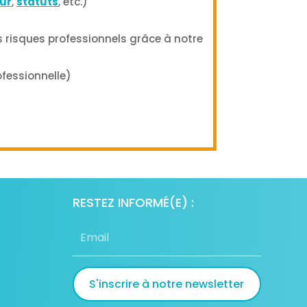
eur
,
statuts
, etc.)
 risques professionnels grâce à notre
ofessionnelle)
RESTEZ INFORMÉ(E) :
S'inscrire à notre newsletter