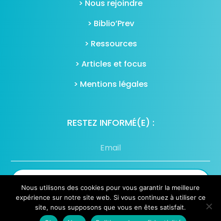
> Nous rejoindre
> Biblio’Prev
> Ressources
> Articles et focus
> Mentions légales
RESTEZ INFORMÉ(E) :
S'inscrire à notre newsletter
Nous utilisons des cookies pour vous garantir la meilleure
expérience sur notre site web. Si vous continuez à utiliser ce
site, nous supposons que vous en êtes satisfait.
Toutes les newsletters