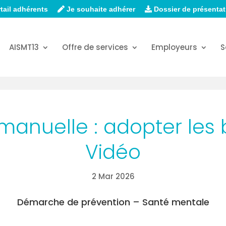
tail adhérents
Je souhaite adhérer
Dossier de présentat
AISMT13
Offre de services
Employeurs
S
anuelle : adopter les b
Vidéo
2 Mar 2026
Démarche de prévention – Santé mentale