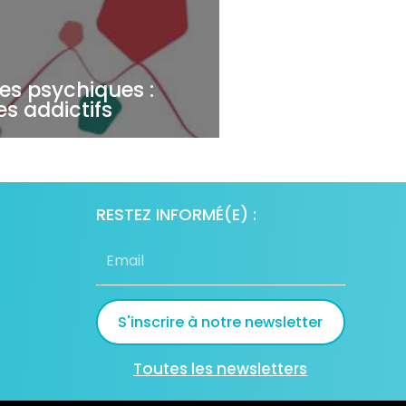
es psychiques :
es addictifs
RESTEZ INFORMÉ(E) :
S'inscrire à notre newsletter
Toutes les newsletters