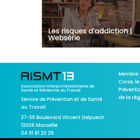
Les risques d’addiction |
Websérie
Membre 
Corse,
le
Association Interprofessionnelle de
Préventi
Santé et Médecine du Travail
de la ré
Service de Prévention et de Santé
au Travail
37-39 Boulevard Vincent Delpuech
13006 Marseille
04 91 81 20 29