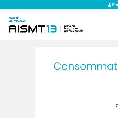
Por
Consommatio
C