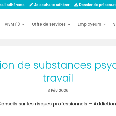
tail adhérents
Je souhaite adhérer
Dossier de présentat
AISMT13
Offre de services
Employeurs
S
n de substances psyc
travail
3 Fév 2026
onseils sur les risques professionnels – Addictio