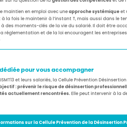
her sur la question de la
gestion des compétences
et de l
e maintien en emploi avec une
approche systémique
et
 à la fois le maintenir à l’instant T, mais aussi dans le t
 à des moments-clés de la vie du salarié. Il doit être a
a réglementation et de la loi encouragent les entreprises 
»
le dédiée pour vous accompagner
ISMT13 et leurs salariés, la Cellule Prévention Désinsertion
jectif : prévenir le risque de désinsertion professionne
ultés actuellement rencontrées.
Elle peut intervenir à l
formations sur la Cellule Prévention de la Désinsertion P