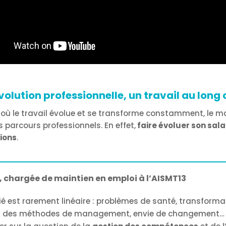
volution professionnelle, un travail au long
ù le travail évolue et se transforme constamment, le ma
s parcours professionnels. En effet,
faire évoluer son salar
ions
.
 chargée de maintien en emploi à l’AISMT13
arié est rarement linéaire : problèmes de santé, transforma
l ou des méthodes de management, envie de changement…