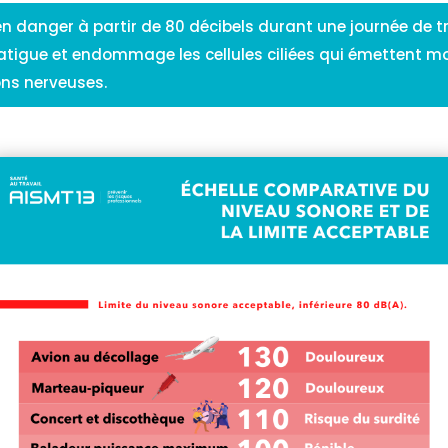
en danger à partir de 80 décibels durant une journée de tra
 fatigue et endommage les cellules ciliées qui émettent mo
ns nerveuses.