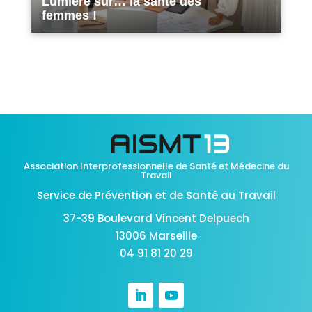
Lumière sur… la santé des
femmes !
Association Interprofessionnelle de Santé et Médecine du
Travail
Service de Prévention et de Santé au Travail
37-39 Boulevard Vincent Delpuech
13006 Marseille
04 91 81 20 29