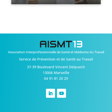
Association Interprofessionnelle de Santé et Médecine du Travail
Service de Prévention et de Santé au Travail
37-39 Boulevard Vincent Delpuech
13006 Marseille
04 91 81 20 29