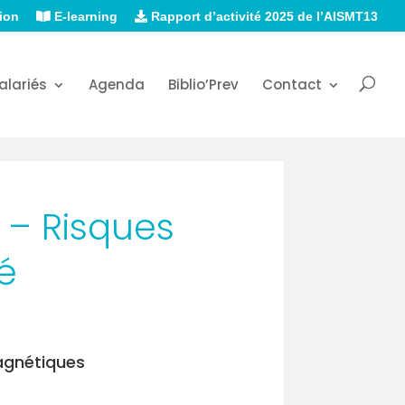
ion
E-learning
Rapport d’activité 2025 de l’AISMT13
alariés
Agenda
Biblio’Prev
Contact
 – Risques
é
agnétiques