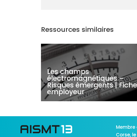
Ressources similaires
Les champs
électromagnétiques –
Risques émergents | Fich
employeur
Membre 
Corse,
le