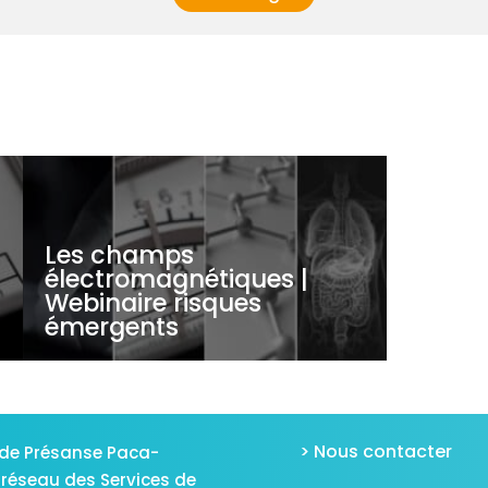
Les champs
électromagnétiques |
e
Webinaire risques
émergents
> Nous contacter
de Présanse Paca-
 réseau des Services de