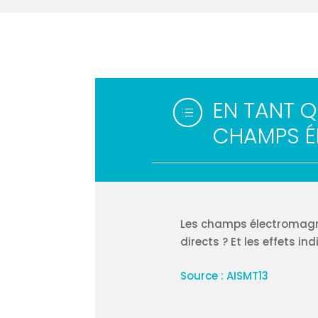
EN TANT Q
d
CHAMPS É
Les champs électromagnét
directs ? Et les effets i
Source : AISMT13