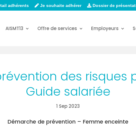
tail adhérents
Je souhaite adhérer
Dossier de présentat
AISMT13
Offre de services
Employeurs
S
révention des risques p
Guide salariée
1 Sep 2023
Démarche de prévention – Femme enceinte