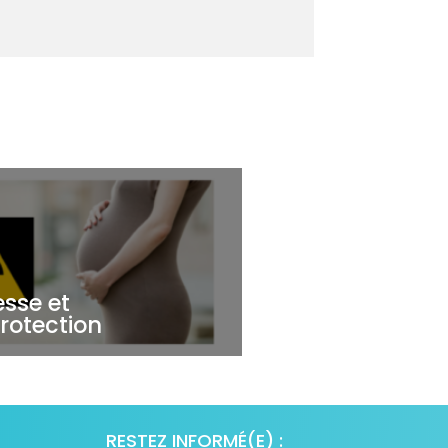
sse et
rotection
RESTEZ INFORMÉ(E) :