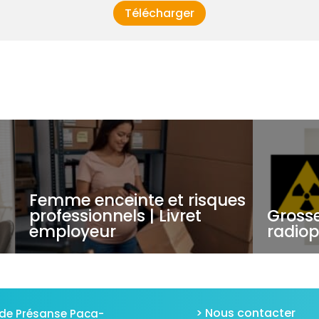
Télécharger
Femme enceinte et risques
professionnels | Livret
Grosse
l
employeur
radiop
> Nous contacter
de Présanse Paca-