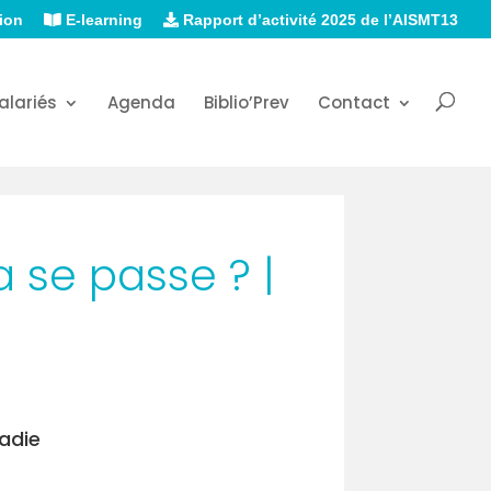
ion
E-learning
Rapport d’activité 2025 de l’AISMT13
alariés
Agenda
Biblio’Prev
Contact
a se passe ? |
adie