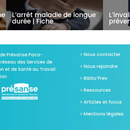
he
L’arrêt maladie de longue
L’inval
durée | Fiche
préven
> Nous contacter
de Présanse Paca-
 réseau des Services de
> Nous rejoindre
on et de Santé au Travail
gion
> Biblio’Prev
> Ressources
> Articles et focus
> Mentions légales