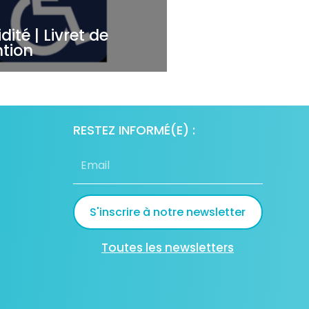
idité | Livret de
tion
RESTEZ INFORMÉ(E) :
S'inscrire à notre newsletter
Toutes les newsletters