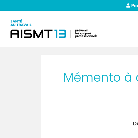
Por
Mémento à d
D