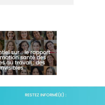
ntiel sur… le rapport
rmation santé des
 au travail : des
nvisibles
RESTEZ INFORMÉ(E) :