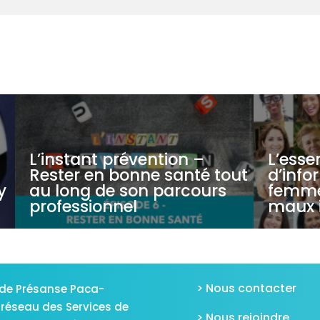
L’instant prévention –
L’esse
Rester en bonne santé tout
d’info
y
au long de son parcours
femmes
professionnel
maux i
> Nous contacter
de Présanse Paca-
 réseau des Services de
> Nous rejoindre