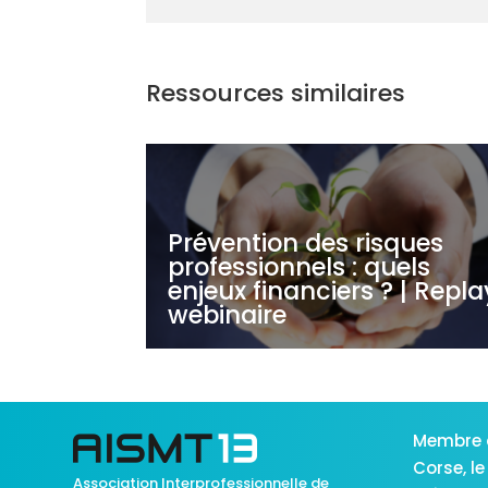
Ressources similaires
Prévention des risques
professionnels : quels
enjeux financiers ? | Repla
webinaire
Membre 
Corse,
le
Association Interprofessionnelle de