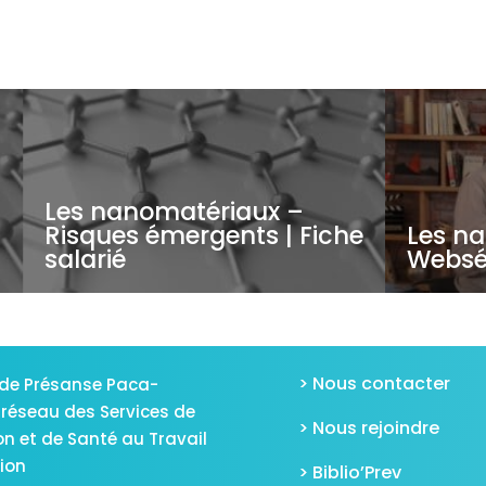
Les nanomatériaux –
e
Risques émergents | Fiche
Les na
salarié
Websé
> Nous contacter
de Présanse Paca-
 réseau des Services de
> Nous rejoindre
on et de Santé au Travail
gion
> Biblio’Prev