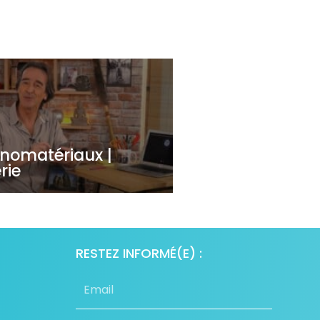
nomatériaux |
rie
RESTEZ INFORMÉ(E) :