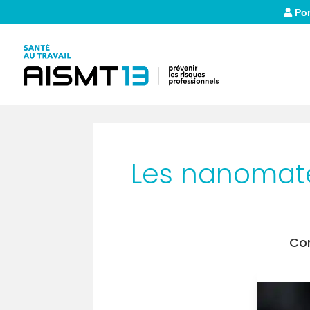
Por
Les nanomaté
Con