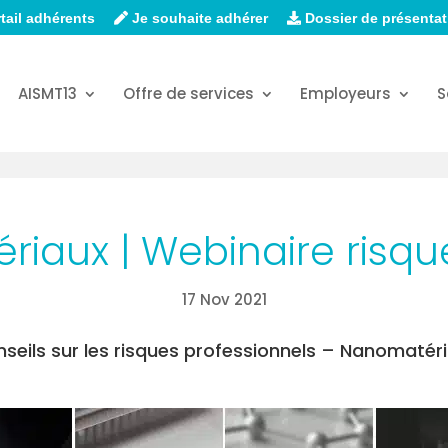
tail adhérents
Je souhaite adhérer
Dossier de présentat
AISMT13
Offre de services
Employeurs
S
riaux | Webinaire risq
17 Nov 2021
seils sur les risques professionnels – Nanomatér