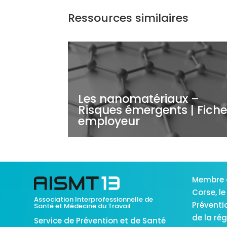
Ressources similaires
Les nanomatériaux –
Risques émergents | Fich
employeur
Membre 
Corse,
le
Association Interprofessionnelle de
Préventi
Santé et Médecine du Travail
de la ré
Service de Prévention et de Santé