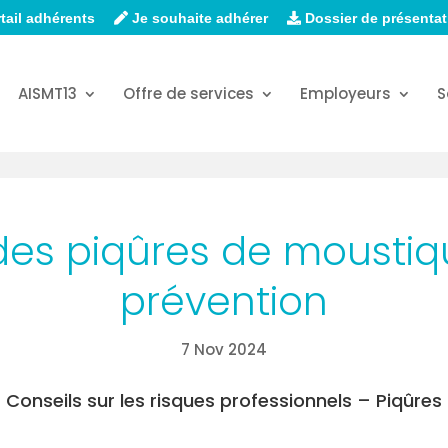
tail adhérents
Je souhaite adhérer
Dossier de présentat
AISMT13
Offre de services
Employeurs
S
es piqûres de moustiqu
prévention
7 Nov 2024
Conseils sur les risques professionnels
– Piqûres