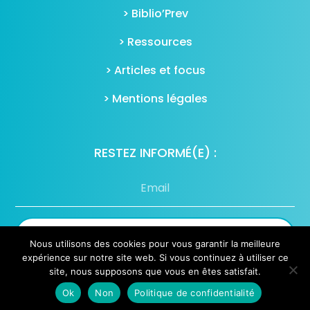
> Biblio’Prev
> Ressources
> Articles et focus
> Mentions légales
RESTEZ INFORMÉ(E) :
S'inscrire à notre newsletter
Nous utilisons des cookies pour vous garantir la meilleure
expérience sur notre site web. Si vous continuez à utiliser ce
site, nous supposons que vous en êtes satisfait.
Toutes les newsletters
Ok
Non
Politique de confidentialité