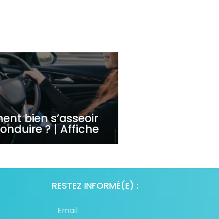
nt bien s’asseoir
onduire ? | Affiche
RESTEZ INFORMÉ(E) :