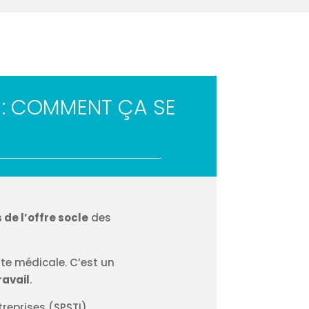
S : COMMENT ÇA SE
 de l’offre socle
des
site médicale. C’est un
ravail
.
treprises (SPSTI)