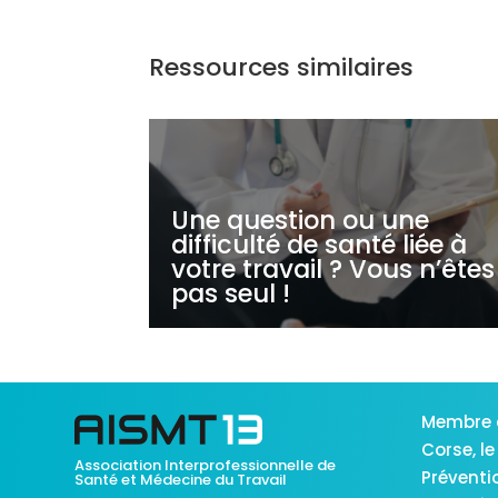
Ressources similaires
Une question ou une
difficulté de santé liée à
votre travail ? Vous n’êtes
pas seul !
Membre 
Corse,
le
Association Interprofessionnelle de
Préventi
Santé et Médecine du Travail