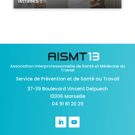
femmes !
Association Interprofessionnelle de Santé et Médecine du
Travail
Service de Prévention et de Santé au Travail
37-39 Boulevard Vincent Delpuech
13006 Marseille
04 91 81 20 29