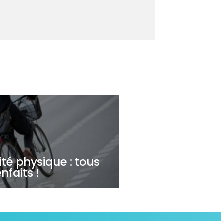
vité physique : tous
nfaits !