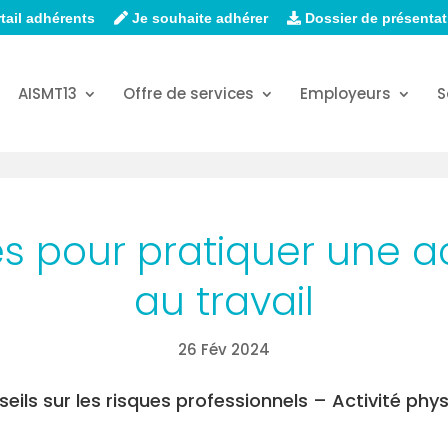
tail adhérents
Je souhaite adhérer
Dossier de présentat
AISMT13
Offre de services
Employeurs
S
es pour pratiquer une ac
au travail
26 Fév 2024
eils sur les risques professionnels –
Activité phy