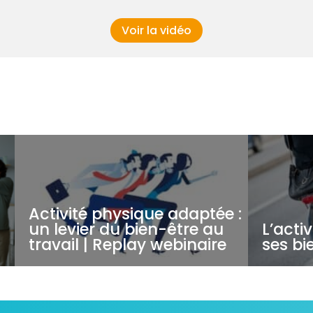
Voir la vidéo
Activité physique adaptée :
un levier du bien-être au
L’acti
travail | Replay webinaire
ses bie