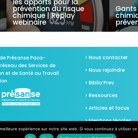
les apports pour la
prévention du risque
Gants 
chimique | Replay
chimiq
webinaire
préven
> Nous contacter
de Présanse Paca-
 réseau des Services de
> Nous rejoindre
on et de Santé au Travail
gion
> Biblio’Prev
> Ressources
> Articles et focus
> Mentions légales
meilleure expérience sur notre site web. Si vous continuez à utiliser c