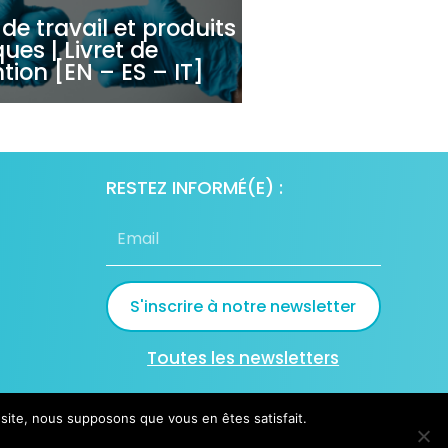
de travail et produits
ues | Livret de
tion [EN – ES – IT]
RESTEZ INFORMÉ(E) :
S'inscrire à notre newsletter
Toutes les newsletters
e site, nous supposons que vous en êtes satisfait.