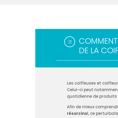
COMMENT P
d
DE LA COI
Les coiffeuses et coiffeu
Celui-ci peut notamment 
quotidienne de produits 
Afin de mieux comprendre
résorcino
l, ce perturba