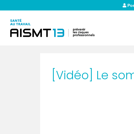
Por
[Vidéo] Le som