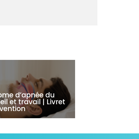
ome d’apnée du
l et travail | Livret
vention