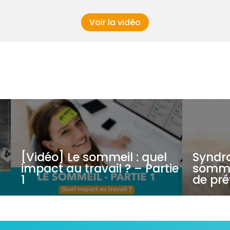
Voir la vidéo
[Vidéo] Le sommeil : quel
Syndr
impact au travail ? – Partie
sommei
1
de pré