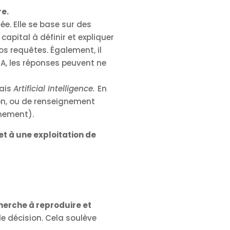
re.
ée. Elle se base sur des
capital à définir et expliquer
os requêtes. Également, il
IA, les réponses peuvent ne
lais
Artificial Intelligence.
En
tion, ou de renseignement
nement).
et à une exploitation de
herche à reproduire et
de décision. Cela soulève