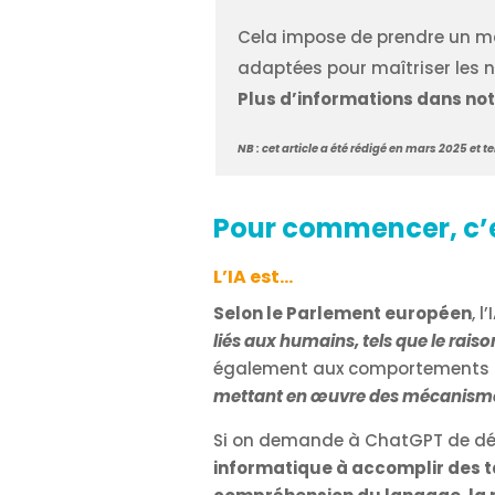
Cela impose de prendre un ma
adaptées pour
maîtriser
les 
Plus d’informations dans not
NB : cet article a été rédigé en mars 2025 et
Pour commencer, c’es
L’IA est…
Selon le Parlement européen
, 
liés aux humains, tels que le raiso
également aux comportements dép
mettant en œuvre des mécanisme
Si on demande à ChatGPT de défini
informatique à accomplir des t