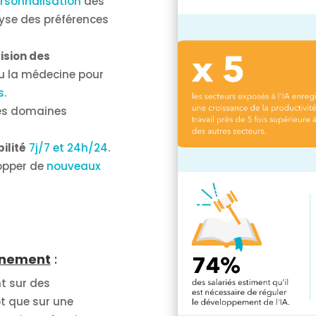
rsonnalisation
des
se des préférences
cision des
ou la médecine pour
s
.
es domaines
ilité
7j/7 et 24h/24
.
opper de
nouveaux
onnement
:
t sur des
ôt que sur une