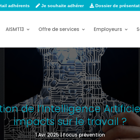
tail adhérents
Je souhaite adhérer
Dossier de présentat
AISMT13
Offre de services
Employeurs
S
ion de l’Intelligence Artificie
impacts sur le travail ?
1 Avr 2025
Focus prévention