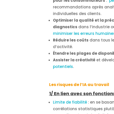
pour les consommateurs
:
pe
recommandations après analy
individuelles des clients.
Optimiser la qualité et la pré
diagnostics
dans l’industrie 
minimiser les erreurs humaine
Réduire les coûts
dans tous l
d’activité.
Étendre les plages de disponib
Assister la créativité
et dével
potentiels
.
Les risques de l’IA au travail
1/ En lien avec son foncti
Limite de fiabilité
: en se basan
corrélations statistiques plut