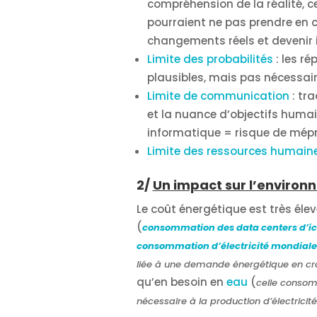
compréhension de la réalité, c
pourraient ne pas prendre en 
changements réels et devenir 
Limite des probabilités
: les ré
plausibles, mais pas nécessai
Limite de communication
: tra
et la nuance d’objectifs huma
informatique = risque de mépr
Limite des ressources humain
2/
Un impact sur l’enviro
Le coût énergétique est très éle
(
consommation des data centers d’ici 
consommation d’électricité mondiale
liée à une demande énergétique en cr
qu’en besoin en
eau
(
celle consom
nécessaire à la production d’électricit