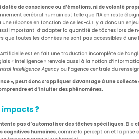
 ni dotée de conscience ou d’émotions, ni de volonté prop
onnement cérébral humain est telle que l’IA en reste éloign
une réponse en fonction de celles-ci. Il y a donc un enjeu 
 aussi important d’adapter la quantité de tâches lors de n
lors que toutes les données ne sont pas accessibles à une 
 Artificielle est en fait une traduction incomplète de l’ang
glais « intelligence » renvoie aussi à la notion d’informa
ntral Intelligence Agency
ou l’agence centrale du renseig
igence », peut donc s’appliquer davantage à une collecte 
omprendre et d’intuiter des phénomènes.
s impacts ?
ntente pas d’automatiser des tâches spécifiques
. Elle
c
ns cognitives humaines
, comme la perception et la prise 