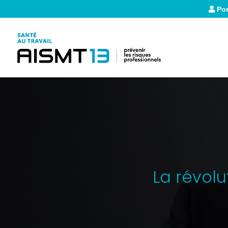
Por
La révolut