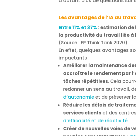
d’autant plus de questions sur s
Les avantages de l’IA au trava
Entre 11% et 37%
: estimation de
la productivité du travail liée à l
(Source : EP Think Tank 2020).
En effet, quelques avantages son
impactants :
Améliorer la maintenance de
accroître le rendement par l
tâches répétitives
. Cela pour
redonner un sens au travail, d
d’autonomie
et de préserver l
Réduire les délais de traitem
services clients
et des centres
d’efficacité et de réactivité
.
Créer de nouvelles voies de v