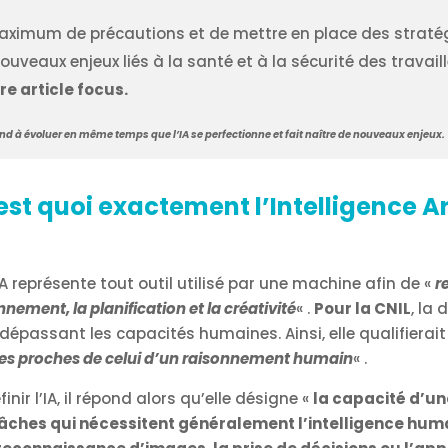
ximum de précautions et de mettre en place des stratég
nouveaux enjeux liés à la santé et à la sécurité des travaill
re article focus.
 tend à évoluer en même temps que l’IA se perfectionne et fait naître de nouveaux enjeux.
t quoi exactement l’Intelligence Arti
l’IA représente tout outil utilisé par une machine afin de «
r
nnement, la planification et la créativité
« .
Pour la CNIL
, la 
assant les capacités humaines. Ainsi, elle qualifierait
s proches de celui d’un raisonnement humain
« .
r l’IA, il répond alors qu’elle désigne «
la capacité d’u
âches qui nécessitent généralement l’intelligence hum