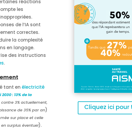
ertaines réactions
compte les
inappropriées.
ponses de l’IA sont
rement correctes.
duire la complexité
ins en langage.
ise des instructions
es
.
nnement
vé tant en
électricité
2030 : 13% de la
contre 3% actuellement,
Cliquez ici pour
)
oissance de 35% par an
mée sur place et celle
).
é en surplus éventuel