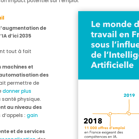
on impact potentiel sur l’emploi.
il
 l’augmentation de
’IA d’ici 2035
t tout à fait
s machines et
’automatisation des
rait permettre de
e
donner plus
a santé physique.
ent au niveau des
 d’appels :
gain
ente et de services