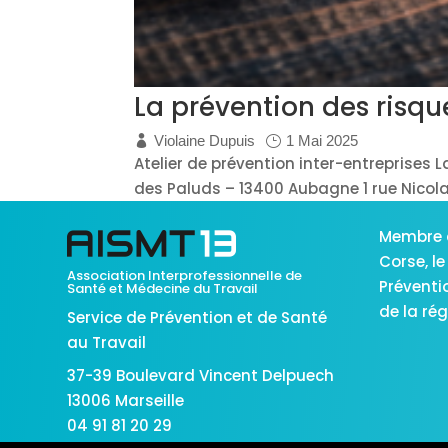
La prévention des risq
Violaine Dupuis
1 Mai 2025
Atelier de prévention inter-entreprises 
des Paluds – 13400 Aubagne 1 rue Nicolas 
Membre 
Corse,
le
Association Interprofessionnelle de
Préventi
Santé et Médecine du Travail
de la ré
Service de Prévention et de Santé
au Travail
37-39 Boulevard Vincent Delpuech
13006 Marseille
04 91 81 20 29