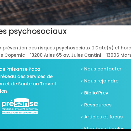
ues psychosociaux
La prévention des risques psychosociaux  Date(s) et hora
Copernic – 13200 Arles 65 av. Jules Cantini – 13006 Marsei
> Nous contacter
de Présanse Paca-
 réseau des Services de
> Nous rejoindre
on et de Santé au Travail
gion
> Biblio’Prev
> Ressources
> Articles et focus
> Mentions légales