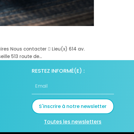
ires Nous contacter  Lieu(x) 614 av.
lle 513 route de...
RESTEZ INFORMÉ(E) :
S'inscrire à notre newsletter
Toutes les newsletters