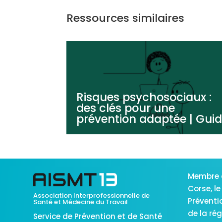
Ressources similaires
Risques psychosociaux :
des clés pour une
prévention adaptée | Gui
Membre 
Corse,
le
Association Interprofessionnelle de
Préventi
Santé et Médecine du Travail
de la ré
Service de Prévention et de Santé