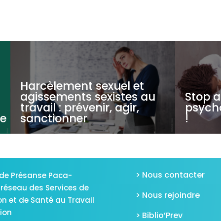
Harcèlement sexuel et
agissements sexistes au
Stop a
travail : prévenir, agir,
psycho
de
sanctionner
!
> Nous contacter
de Présanse Paca-
 réseau des Services de
> Nous rejoindre
on et de Santé au Travail
gion
> Biblio’Prev